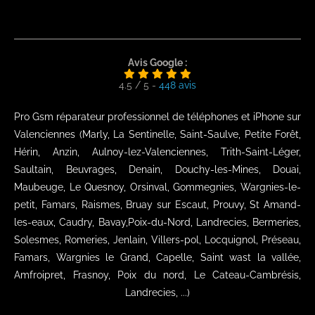
Avis Google :
4.5
/
5
-
448
avis
Pro Gsm réparateur professionnel de téléphones et iPhone sur
Valenciennes (Marly, La Sentinelle, Saint-Saulve, Petite Forêt,
Hérin, Anzin, Aulnoy-lez-Valenciennes, Trith-Saint-Léger,
Saultain, Beuvrages, Denain, Douchy-les-Mines, Douai,
Maubeuge, Le Quesnoy, Orsinval, Gommegnies, Wargnies-le-
petit, Famars, Raismes, Bruay sur Escaut, Prouvy, St Amand-
les-eaux, Caudry, Bavay,Poix-du-Nord, Landrecies, Bermeries,
Solesmes, Romeries, Jenlain, Villers-pol, Locquignol, Préseau,
Famars, Wargnies le Grand, Capelle, Saint wast la vallée,
Amfroipret, Frasnoy, Poix du nord, Le Cateau-Cambrésis,
Landrecies, ...)