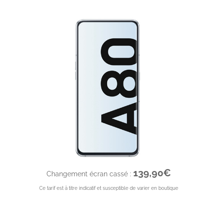
139,90€
Changement écran cassé :
Ce tarif est à titre indicatif et susceptible de varier en boutique