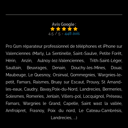
Avis Google :
4.5
/
5
-
448
avis
Pro Gsm réparateur professionnel de téléphones et iPhone sur
Valenciennes (Marly, La Sentinelle, Saint-Saulve, Petite Forêt,
Hérin, Anzin, Aulnoy-lez-Valenciennes, Trith-Saint-Léger,
Saultain, Beuvrages, Denain, Douchy-les-Mines, Douai,
Maubeuge, Le Quesnoy, Orsinval, Gommegnies, Wargnies-le-
petit, Famars, Raismes, Bruay sur Escaut, Prouvy, St Amand-
les-eaux, Caudry, Bavay,Poix-du-Nord, Landrecies, Bermeries,
Solesmes, Romeries, Jenlain, Villers-pol, Locquignol, Préseau,
Famars, Wargnies le Grand, Capelle, Saint wast la vallée,
Amfroipret, Frasnoy, Poix du nord, Le Cateau-Cambrésis,
Landrecies, ...)