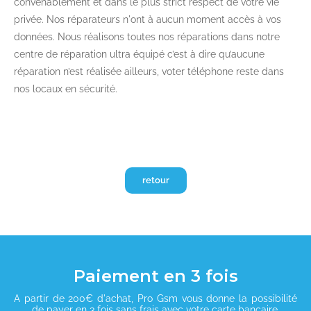
convenablement et dans le plus strict respect de votre vie
privée. Nos réparateurs n'ont à aucun moment accès à vos
données. Nous réalisons toutes nos réparations dans notre
centre de réparation ultra équipé c’est à dire qu’aucune
réparation n’est réalisée ailleurs, voter téléphone reste dans
nos locaux en sécurité.
retour
Paiement en 3 fois
A partir de 200€ d'achat, Pro Gsm vous donne la possibilité
de payer en 3 fois sans frais avec votre carte bancaire.